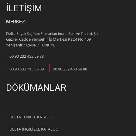
İLETİŞİM
MERKEZ:
Delta
Boyalı Saç Yapı Elemanları İmalat San. ve Tic. Ltd. Şti.
Gaziler Cadde Yenişehir İş Merkezi Kat:4 No:409
Yenişehir / İZMİR / TÜRKİYE
00 90 232 433 59 88
00 90 533 713 56 89
00 90 232 433 59 88
DÖKÜMANLAR
DELTA TÜRKÇE KATALOG
DELTA İNGİLİZCE KATALOG