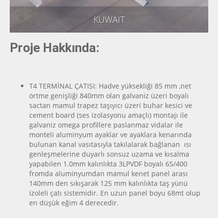
KUWAIT
Proje Hakkında:
T4 TERMİNAL ÇATISI: Hadve yüksekliği 85 mm ,net
örtme genişliği 840mm olan galvaniz üzeri boyalı
sactan mamul trapez taşıyıcı üzeri buhar kesici ve
cement board (ses izolasyonu amaçlı) montajı ile
galvaniz omega profillere paslanmaz vidalar ile
monteli aluminyum ayaklar ve ayaklara kenarında
bulunan kanal vasıtasıyla takılalarak bağlanan ısı
genleşmelerine duyarlı sonsuz uzama ve kısalma
yapabilen 1.0mm kalınlıkta 3LPVDF boyalı 65/400
fromda aluminyumdan mamul kenet panel arası
140mm den sıkışarak 125 mm kalınlıkta taş yünü
izoleli çatı sistemidir. En uzun panel boyu 68mt olup
en düşük eğim 4 derecedir.