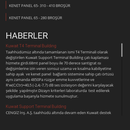
KENET PANEL 65- 310 - 410 BROŞÜR
KENET PANEL 65 - 280 BROŞÜR
HABERLER
Kuwait T4 Terminal Building
Taahhüdümüz altında tamamlanan ismi T4 Terminali olarak
değiştirilen Kuwait Support Terminal Building çatı kaplaması
hizmete girdi.68mt panel boyu ile 70 derece santigrat ısı
değişimlerine izin veren sonsuz uzama ve kısalma kabiliyetine
sahip ayak ve kenet panel bağlantı sistemine sahip çatı örtüsü
aynı zamanda 4850Pa rüzgar emme kuvvetlerine ve
R'w(C;Ctr)=40,5 (-2,4;-7,7) dB ses izolasyon değerini karşılayacak
şekilde yapılmıştır.Dizayn kriterleri laboraturda test edilerek
uygulama başarıyla hizmete sunulmuştur.
Kuwait Support Terminal Building
CENGİZ İnş. A.Ş. taahhüdü altında devam eden Kuwait destek
terminal inşaatı kenetli çatı kaplama işlerini DELTA
yüklendi.50.000m2 kaplama alanı olan çatı klasik izoleli kekentli
çatı sisteminde olup en altta trapez,buhar kesici,cement board,