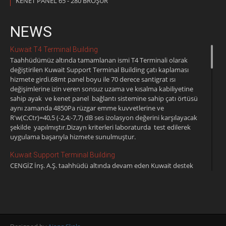
KENET PANEL 65 - 280 BROŞÜR
NEWS
Kuwait T4 Terminal Building
Taahhüdümüz altında tamamlanan ismi T4 Terminali olarak
değiştirilen Kuwait Support Terminal Building çatı kaplaması
hizmete girdi.68mt panel boyu ile 70 derece santigrat ısı
değişimlerine izin veren sonsuz uzama ve kısalma kabiliyetine
sahip ayak ve kenet panel bağlantı sistemine sahip çatı örtüsü
aynı zamanda 4850Pa rüzgar emme kuvvetlerine ve
R'w(C;Ctr)=40,5 (-2,4;-7,7) dB ses izolasyon değerini karşılayacak
şekilde yapılmıştır.Dizayn kriterleri laboraturda test edilerek
uygulama başarıyla hizmete sunulmuştur.
Kuwait Support Terminal Building
CENGİZ İnş. A.Ş. taahhüdü altında devam eden Kuwait destek
terminal inşaatı kenetli çatı kaplama işlerini DELTA
yüklendi.50.000m2 kaplama alanı olan çatı klasik izoleli kekentli
çatı sisteminde olup en altta trapez,buhar kesici,cement board,
taşyünü ısı ve ses izolasyonu ile boyalı aluminyumdan mamul
DELTA KST 65/400 kenet panelden müteşekkildir.Ekim 2017
tarihinde bitirilmesi planlanmıştır.