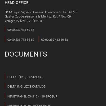
HEAD OFFICE:
Delta
Boyalı Saç Yapı Elemanları İmalat San. ve Tic. Ltd. Şti.
Gaziler Cadde Yenişehir İş Merkezi Kat:4 No:409
Yenişehir / İZMİR / TÜRKİYE
00 90 232 433 59 88
00 90 533 713 56 89
00 90 232 433 59 88
DOCUMENTS
DELTA TÜRKÇE KATALOG
DELTA İNGİLİZCE KATALOG
KENET PANEL 65- 310 - 410 BROŞÜR